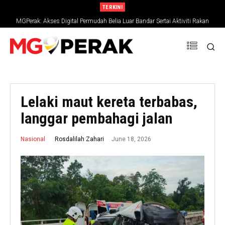
TERKINI
MGPerak: Akses Digital Permudah Belia Luar Bandar Sertai Aktiviti Rakan
Muda
Lelaki maut kereta terbabas,
langgar pembahagi jalan
June 18, 2026
Rosdalilah Zahari
Nasional