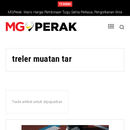
TERKINI
MGPerak: Waris Hargai Pembinaan Tugu Satria Perkasa, Pengorbanan Wira
Negara Terus Dikenang
treler muatan tar
Tiada artikel untuk dipaparkan