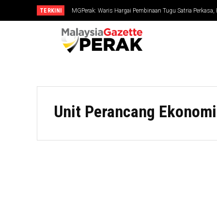
TERKINI
MGPerak: Waris Hargai Pembinaan Tugu Satria Perkasa,
Dikenang
Unit Perancang Ekonomi