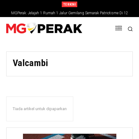
TERKINI
MGPerak: Jelajah 1 Rumah 1 Jalur Gemilang Semarak Patriotisme Di 12
Daerah Perak
Valcambi
Tiada artikel untuk dipaparkan