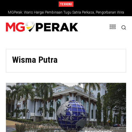
TERKINI
MGPerak: Waris Hargai Pembinaan Tugu Satria Perkasa, Pengorbanan Wira
Negara Terus Dikenang
Wisma Putra