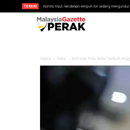
TERKINI
Wanita maut, kenderaan rempuh lori sedang mengundur
Anwar ziarah Fadillah, Ismail Sabri di IJN
Utama
Video
MGPerak: Polis Sedia Tambah Anggot