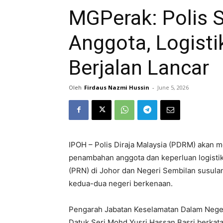
MGPerak: Polis 
Anggota, Logisti
Berjalan Lancar
Oleh
Firdaus Nazmi Hussin
-
June 5, 2026
IPOH – Polis Diraja Malaysia (PDRM) akan 
penambahan anggota dan keperluan logistik
(PRN) di Johor dan Negeri Sembilan susu
kedua-dua negeri berkenaan.
Pengarah Jabatan Keselamatan Dalam Nege
Datuk Seri Mohd Yusri Hassan Basri berkat