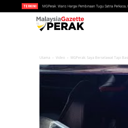
TERKINI
MGPerak: Waris Hargai Pembinaan Tugu Satria Perkasa, Pen
Waris hargai pembinaan Tugu Satria Perkasa, pengorbana
Dikenang
Utama
Video
MGPerak: Saya Berselawat Tapi Bas 