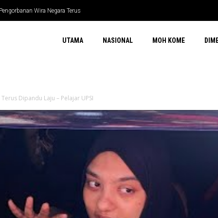
gorbanan Wira Negara Terus
n wira negara terus dikenang
UTAMA
NASIONAL
MOH KOME
DIM
Terus Dipandu Laju – Pelajar UPSI