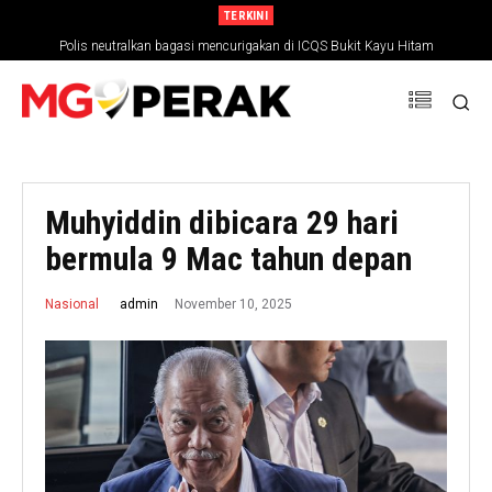
TERKINI
Polis neutralkan bagasi mencurigakan di ICQS Bukit Kayu Hitam
Dua suspek culik maut berbalas tembakan dengan polis di Alor Setar
Muhyiddin dibicara 29 hari
bermula 9 Mac tahun depan
November 10, 2025
admin
Nasional