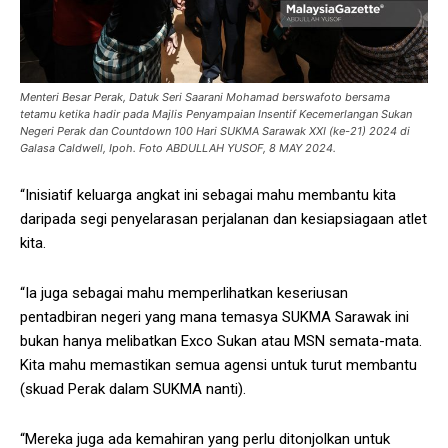
Menteri Besar Perak, Datuk Seri Saarani Mohamad berswafoto bersama
tetamu ketika hadir pada Majlis Penyampaian Insentif Kecemerlangan Sukan
Negeri Perak dan Countdown 100 Hari SUKMA Sarawak XXI (ke-21) 2024 di
Galasa Caldwell, Ipoh. Foto ABDULLAH YUSOF, 8 MAY 2024.
“Inisiatif keluarga angkat ini sebagai mahu membantu kita
daripada segi penyelarasan perjalanan dan kesiapsiagaan atlet
kita.
“Ia juga sebagai mahu memperlihatkan keseriusan
pentadbiran negeri yang mana temasya SUKMA Sarawak ini
bukan hanya melibatkan Exco Sukan atau MSN semata-mata.
Kita mahu memastikan semua agensi untuk turut membantu
(skuad Perak dalam SUKMA nanti).
“Mereka juga ada kemahiran yang perlu ditonjolkan untuk