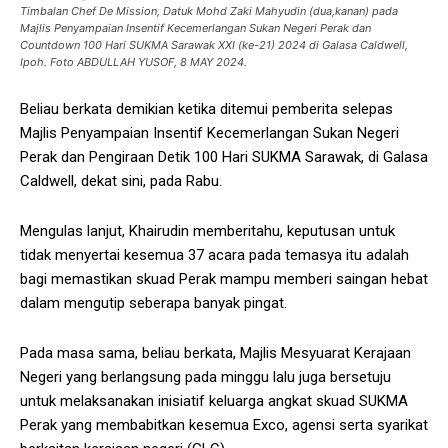
Timbalan Chef De Mission, Datuk Mohd Zaki Mahyudin (dua,kanan) pada
Majlis Penyampaian Insentif Kecemerlangan Sukan Negeri Perak dan
Countdown 100 Hari SUKMA Sarawak XXI (ke-21) 2024 di Galasa Caldwell,
Ipoh. Foto ABDULLAH YUSOF, 8 MAY 2024.
Beliau berkata demikian ketika ditemui pemberita selepas
Majlis Penyampaian Insentif Kecemerlangan Sukan Negeri
Perak dan Pengiraan Detik 100 Hari SUKMA Sarawak, di Galasa
Caldwell, dekat sini, pada Rabu.
Mengulas lanjut, Khairudin memberitahu, keputusan untuk
tidak menyertai kesemua 37 acara pada temasya itu adalah
bagi memastikan skuad Perak mampu memberi saingan hebat
dalam mengutip seberapa banyak pingat.
Pada masa sama, beliau berkata, Majlis Mesyuarat Kerajaan
Negeri yang berlangsung pada minggu lalu juga bersetuju
untuk melaksanakan inisiatif keluarga angkat skuad SUKMA
Perak yang membabitkan kesemua Exco, agensi serta syarikat