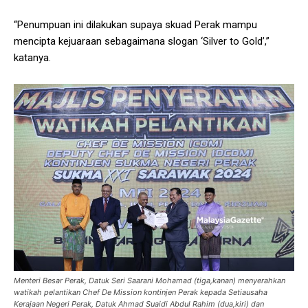
“Penumpuan ini dilakukan supaya skuad Perak mampu
mencipta kejuaraan sebagaimana slogan ‘Silver to Gold’,”
katanya.
Menteri Besar Perak, Datuk Seri Saarani Mohamad (tiga,kanan) menyerahkan
watikah pelantikan Chef De Mission kontinjen Perak kepada Setiausaha
Kerajaan Negeri Perak, Datuk Ahmad Suaidi Abdul Rahim (dua,kiri) dan