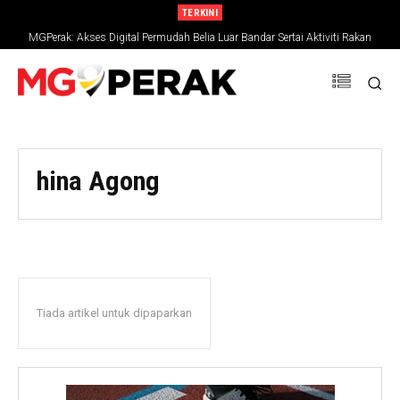
TERKINI
MGPerak: Akses Digital Permudah Belia Luar Bandar Sertai Aktiviti Rakan
Muda
hina Agong
Tiada artikel untuk dipaparkan