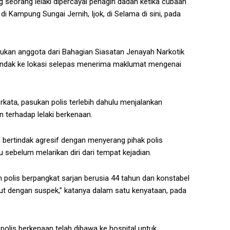
 seorang lelaki dipercayai penagih dadah ketika cubaan
Kampung Sungai Jernih, Ijok, di Selama di sini, pada
pasukan anggota dari Bahagian Siasatan Jenayah Narkotik
ertindak ke lokasi selepas menerima maklumat mengenai
rkata, pasukan polis terlebih dahulu menjalankan
terhadap lelaki berkenaan.
 bertindak agresif dengan menyerang pihak polis
 sebelum melarikan diri dari tempat kejadian.
 polis berpangkat sarjan berusia 44 tahun dan konstabel
ut dengan suspek,” katanya dalam satu kenyataan, pada
polis berkenaan telah dibawa ke hospital untuk