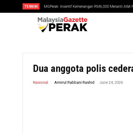
TERKINI
MGPerak: Insentif Kemenangan RM6,000 Menanti Atlet
Dua anggota polis ceder
Amirrul Rabbani Rashid
Nasional
June 24, 2026