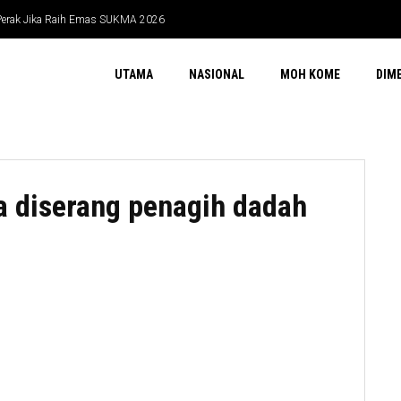
 Perak Jika Raih Emas SUKMA 2026
UTAMA
NASIONAL
MOH KOME
DIM
a diserang penagih dadah