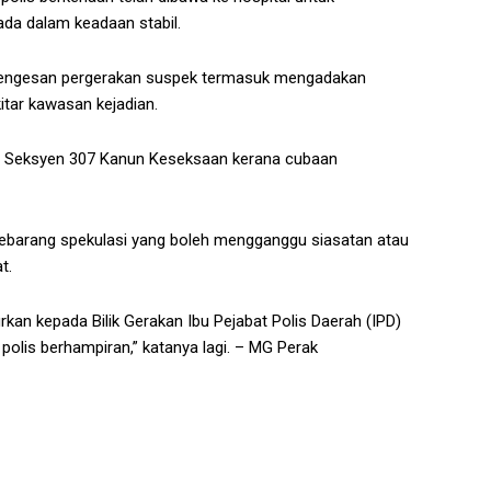
ada dalam keadaan stabil.
at mengesan pergerakan suspek termasuk mengadakan
kitar kawasan kejadian.
kut Seksyen 307 Kanun Keseksaan kerana cubaan
ebarang spekulasi yang boleh mengganggu siasatan atau
t.
rkan kepada Bilik Gerakan Ibu Pejabat Polis Daerah (IPD)
olis berhampiran,” katanya lagi. – MG Perak