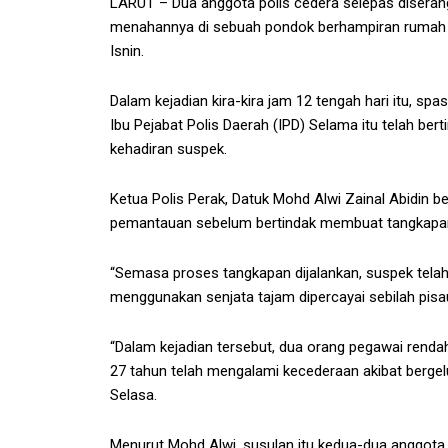
LARUT – Dua anggota polis cedera selepas diserang
menahannya di sebuah pondok berhampiran rumah di 
Isnin.
Dalam kejadian kira-kira jam 12 tengah hari itu, s
Ibu Pejabat Polis Daerah (IPD) Selama itu telah b
kehadiran suspek.
Ketua Polis Perak, Datuk Mohd Alwi Zainal Abidin be
pemantauan sebelum bertindak membuat tangkapan 
“Semasa proses tangkapan dijalankan, suspek telah
menggunakan senjata tajam dipercayai sebilah pisau
“Dalam kejadian tersebut, dua orang pegawai rendah
27 tahun telah mengalami kecederaan akibat bergel
Selasa.
Menurut Mohd Alwi, susulan itu kedua-dua anggota 