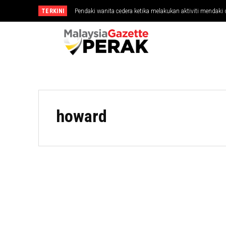
TERKINI
Pendaki wanita cedera ketika melakukan aktiviti mendaki 
howard