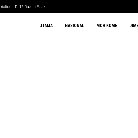
riotisme Di 12 Daerah Perak
UTAMA
NASIONAL
MOH KOME
DIM