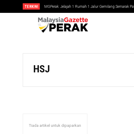
TERKINI
MGPerak: Jelajah 1 Rumah 1 Jalur Gemilang Semarak Pat
HSJ
Tiada artikel untuk dipaparkan