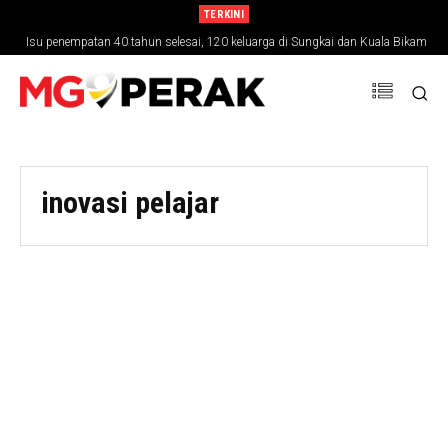
TERKINI
Isu penempatan 40 tahun selesai, 120 keluarga di Sungkai dan Kuala Bikam
Ipoh berpotensi besar sebagai destinasi gastronomi
terima geran tanah
inovasi pelajar