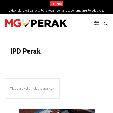
TERKINI
Video tular aksi bahaya: Polis kesan pemandu, penumpang Perodua Alza
IPD Perak
Tiada artikel untuk dipaparkan