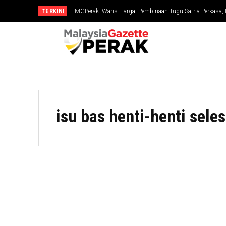
TERKINI
MGPerak: Waris Hargai Pembinaan Tugu Satria Perkasa,
Dikenang
isu bas henti-henti seles