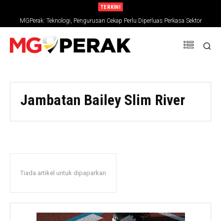
TERKINI
MGPerak: Teknologi, Pengurusan Cekap Perlu Diperluas Perkasa Sektor
Pertanian
Jambatan Bailey Slim River
Tiada artikel untuk dipaparkan