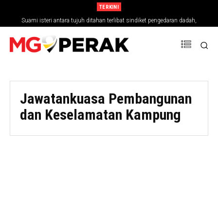
TERKINI
Suami isteri antara tujuh ditahan terlibat sindiket pengedaran dadah,
rampasan RM794,827
Jawatankuasa Pembangunan
dan Keselamatan Kampung