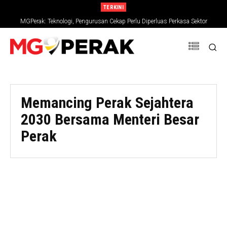
TERKINI
MGPerak: Teknologi, Pengurusan Cekap Perlu Diperluas Perkasa Sektor
Bangkai ikan lumba-lumba Irrawaddy terdampar di Ban Pecah
Pertanian
Memancing Perak Sejahtera
2030 Bersama Menteri Besar
Perak