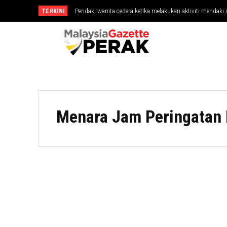
TERKINI
Pendaki wanita cedera ketika melakukan aktiviti mendaki 
Menara Jam Peringatan 