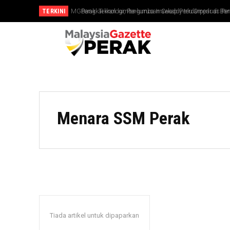
TERKINI
MGPerak: Teknologi, Pengurusan Cekap Perlu Diperluas Perka
Bangkai ikan lumba-lumba Irrawaddy terdampar di Ban 
Menara SSM Perak
Tiada artikel untuk dipaparkan