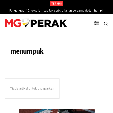
TERKINI
Penganggur 12 rekod lampau tak serik, ditahan bersama dadah hampir
RM30,000
menumpuk
Tiada artikel untuk dipaparkan