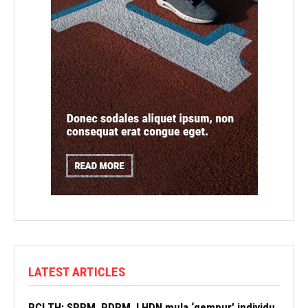
LATEST ARTICLES
RCI TH: SPRM, PDRM, LHDN mula ‘gempur’ individu