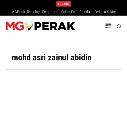
TERKINI
MGPerak: Teknologi, Pengurusan Cekap Perlu Diperluas Perkasa Sektor
Pertanian
mohd asri zainul abidin