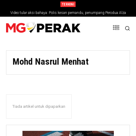
TERKINI
Video tular aksi bahaya: Polis kesan pemandu, penumpang Perodua Alza
Mohd Nasrul Menhat
Tiada artikel untuk dipaparkan