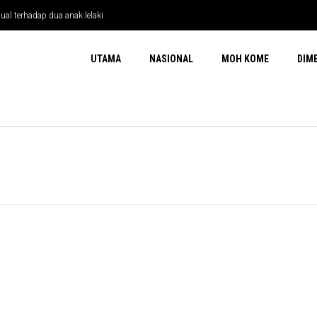
ual terhadap dua anak lelaki
UTAMA
NASIONAL
MOH KOME
DIM