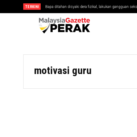
TERKINI
Bapa ditahan disyaki dera fizikal, lakukan gangguan seks
motivasi guru