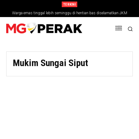
TERKINI
Warga emas tinggal lebih seminggu di hentian bas diselamatkan JKM
Mukim Sungai Siput