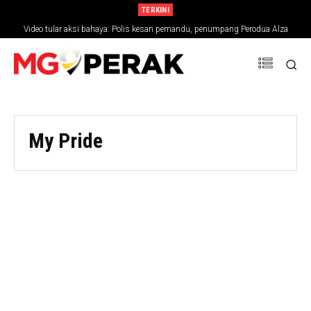
TERKINI
Video tular aksi bahaya: Polis kesan pemandu, penumpang Perodua Alza
My Pride