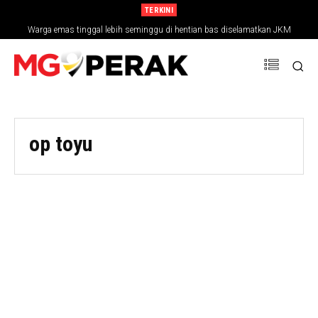
TERKINI
Warga emas tinggal lebih seminggu di hentian bas diselamatkan JKM
op toyu