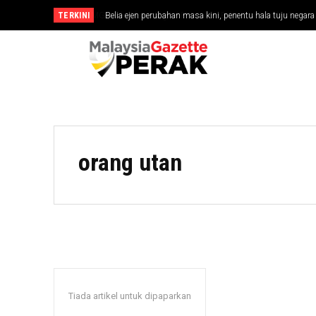
TERKINI
Belia ejen perubahan masa kini, penentu hala tuju negara
orang utan
Tiada artikel untuk dipaparkan