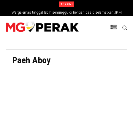
TERKINI
Warga emas tinggal lebih seminggu di hentian bas diselamatkan JKM
Paeh Aboy