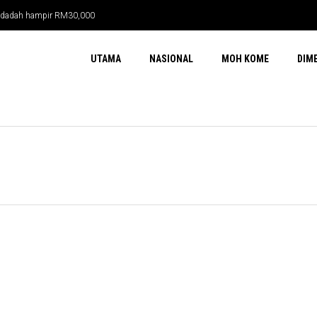
ma dadah hampir RM30,000
UTAMA
NASIONAL
MOH KOME
DIM