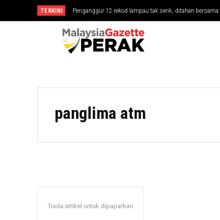
TERKINI
Penganggur 12 rekod lampau tak serik, ditahan bersa
panglima atm
Tiada artikel untuk dipaparkan