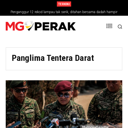
TERKINI
Penganggur 12 rekod lampau tak serik, ditahan bersama dadah hampir
RM30,000
Panglima Tentera Darat