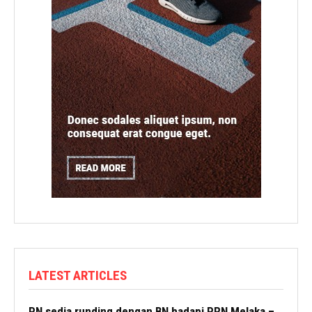
LATEST ARTICLES
PN sedia runding dengan BN hadapi PRN Melaka –