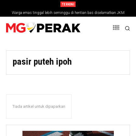
TERKINI
Warga emas tinggal lebih seminggu di hentian bas diselamatkan JKM
pasir puteh ipoh
Tiada artikel untuk dipaparkan