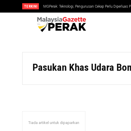
TERKINI
MGPerak: Teknologi, Pengurusan Cekap Perlu Diperluas P
Pasukan Khas Udara Bo
Tiada artikel untuk dipaparkan