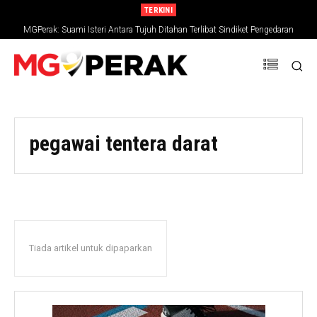
TERKINI
MGPerak: Suami Isteri Antara Tujuh Ditahan Terlibat Sindiket Pengedaran
Dadah, Rampasan RM794,827
pegawai tentera darat
Tiada artikel untuk dipaparkan