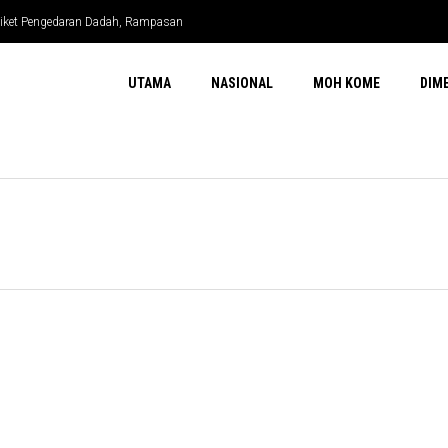
ndiket Pengedaran Dadah, Rampasan
UTAMA
NASIONAL
MOH KOME
DIM