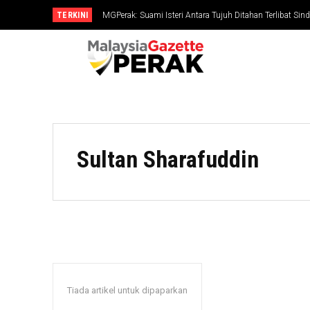
TERKINI
MGPerak: Suami Isteri Antara Tujuh Ditahan Terlibat Si
RM794,827
Sultan Sharafuddin
Tiada artikel untuk dipaparkan