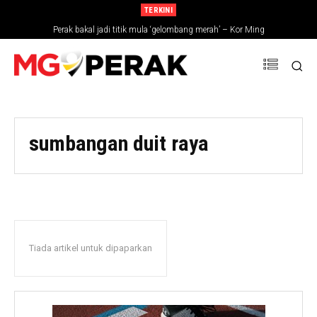
TERKINI
Perak bakal jadi titik mula ‘gelombang merah’ – Kor Ming
sumbangan duit raya
Tiada artikel untuk dipaparkan