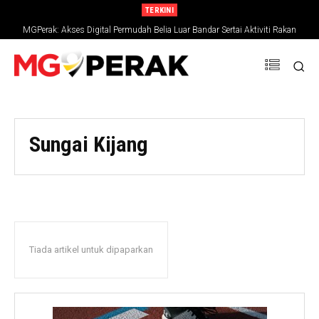
TERKINI
MGPerak: Akses Digital Permudah Belia Luar Bandar Sertai Aktiviti Rakan
Muda
Sungai Kijang
Tiada artikel untuk dipaparkan