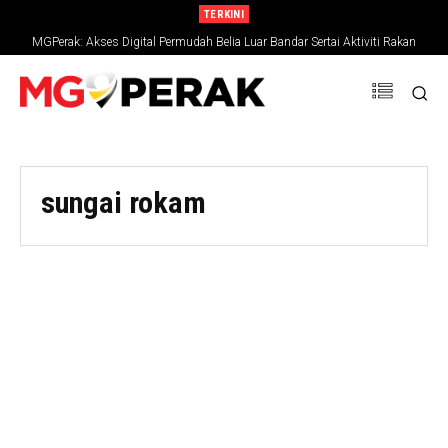
TERKINI
MGPerak: Akses Digital Permudah Belia Luar Bandar Sertai Aktiviti Rakan
Muda
sungai rokam