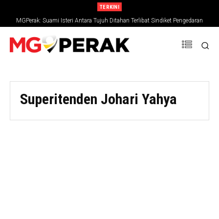
TERKINI
MGPerak: Suami Isteri Antara Tujuh Ditahan Terlibat Sindiket Pengedaran
Dadah, Rampasan RM794,827
Superitenden Johari Yahya