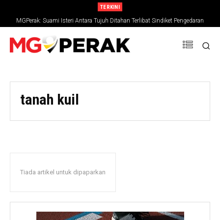
TERKINI
MGPerak: Suami Isteri Antara Tujuh Ditahan Terlibat Sindiket Pengedaran
Rangka manusia bersama motosikal ditemui dalam longkang di WCE
Dadah, Rampasan RM794,827
tanah kuil
Tiada artikel untuk dipaparkan