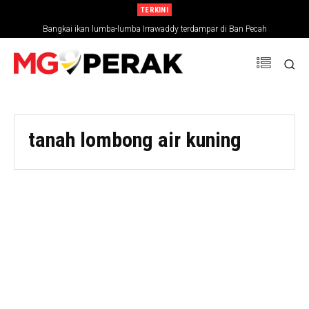
TERKINI
Bangkai ikan lumba-lumba Irrawaddy terdampar di Ban Pecah
tanah lombong air kuning