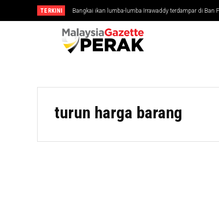
TERKINI
Bangkai ikan lumba-lumba Irrawaddy terdampar di Ban 
turun harga barang