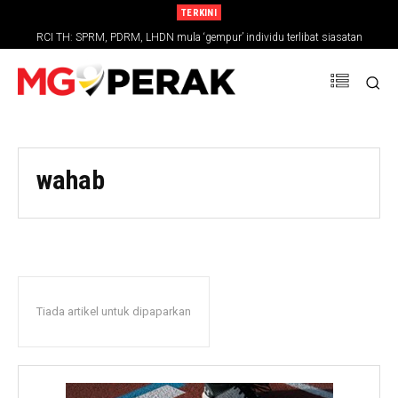
TERKINI
RCI TH: SPRM, PDRM, LHDN mula ‘gempur’ individu terlibat siasatan
wahab
Tiada artikel untuk dipaparkan