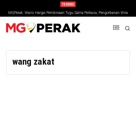
TERKINI
MGPerak: Waris Hargai Pembinaan Tugu Satria Perkasa, Pengorbanan Wira
Negara Terus Dikenang
wang zakat