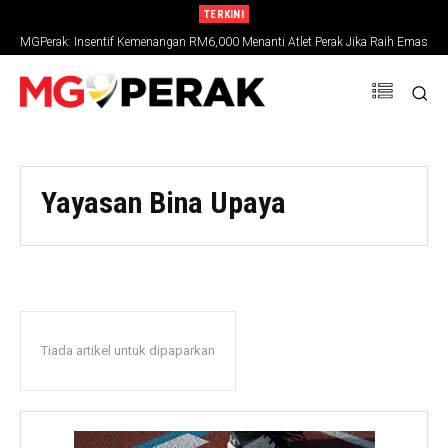
TERKINI
MGPerak: Insentif Kemenangan RM6,000 Menanti Atlet Perak Jika Raih Emas
SUKMA 2026
Yayasan Bina Upaya
Tiada artikel untuk dipaparkan