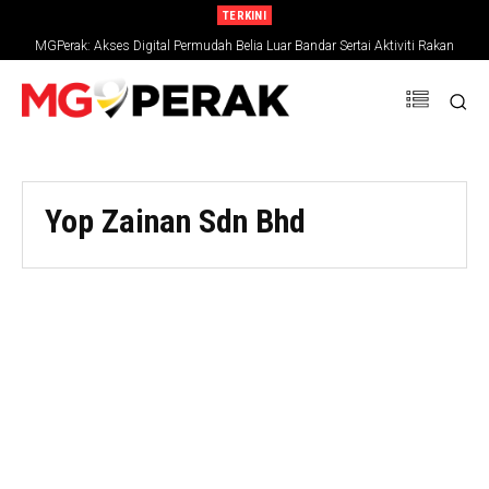
TERKINI
MGPerak: Akses Digital Permudah Belia Luar Bandar Sertai Aktiviti Rakan
Muda
Yop Zainan Sdn Bhd