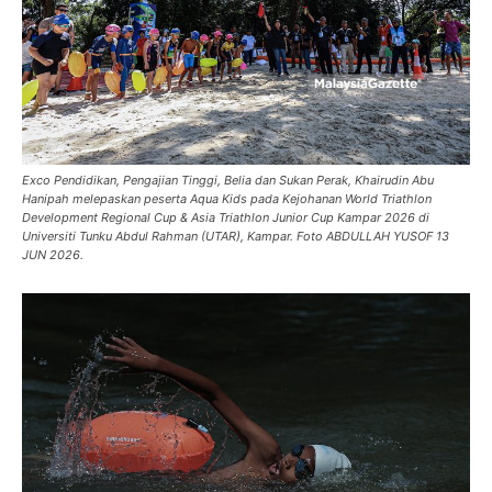
Exco Pendidikan, Pengajian Tinggi, Belia dan Sukan Perak, Khairudin Abu
Hanipah melepaskan peserta Aqua Kids pada Kejohanan World Triathlon
Development Regional Cup & Asia Triathlon Junior Cup Kampar 2026 di
Universiti Tunku Abdul Rahman (UTAR), Kampar. Foto ABDULLAH YUSOF 13
JUN 2026.