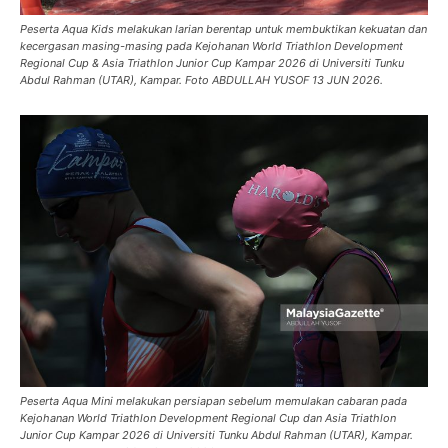
Peserta Aqua Kids melakukan larian berentap untuk membuktikan kekuatan dan
kecergasan masing-masing pada Kejohanan World Triathlon Development
Regional Cup & Asia Triathlon Junior Cup Kampar 2026 di Universiti Tunku
Abdul Rahman (UTAR), Kampar. Foto ABDULLAH YUSOF 13 JUN 2026.
Peserta Aqua Mini melakukan persiapan sebelum memulakan cabaran pada
Kejohanan World Triathlon Development Regional Cup dan Asia Triathlon
Junior Cup Kampar 2026 di Universiti Tunku Abdul Rahman (UTAR), Kampar.