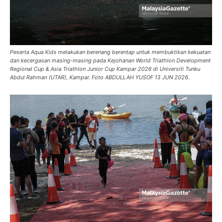
Peserta Aqua Kids melakukan berenang berentap untuk membuktikan kekuatan
dan kecergasan masing-masing pada Kejohanan World Triathlon Development
Regional Cup & Asia Triathlon Junior Cup Kampar 2026 di Universiti Tunku
Abdul Rahman (UTAR), Kampar. Foto ABDULLAH YUSOF 13 JUN 2026.