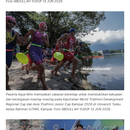
Foto ABDULLAH YUSOF 13 JUN 2026.
Peserta Aqua Mini memulakan cabaran berentap untuk membuktikan kekuatan
dan kecergasan masing-masing pada Kejohanan World Triathlon Development
Regional Cup dan Asia Triathlon Junior Cup Kampar 2026 di Universiti Tunku
Abdul Rahman (UTAR), Kampar. Foto ABDULLAH YUSOF 13 JUN 2026.