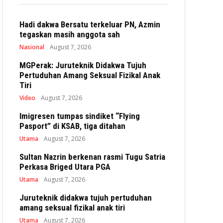
Hadi dakwa Bersatu terkeluar PN, Azmin
tegaskan masih anggota sah
Nasional
August 7, 2026
MGPerak: Juruteknik Didakwa Tujuh
Pertuduhan Amang Seksual Fizikal Anak
Tiri
Video
August 7, 2026
Imigresen tumpas sindiket “Flying
Pasport” di KSAB, tiga ditahan
Utama
August 7, 2026
Sultan Nazrin berkenan rasmi Tugu Satria
Perkasa Briged Utara PGA
Utama
August 7, 2026
Juruteknik didakwa tujuh pertuduhan
amang seksual fizikal anak tiri
Utama
August 7, 2026