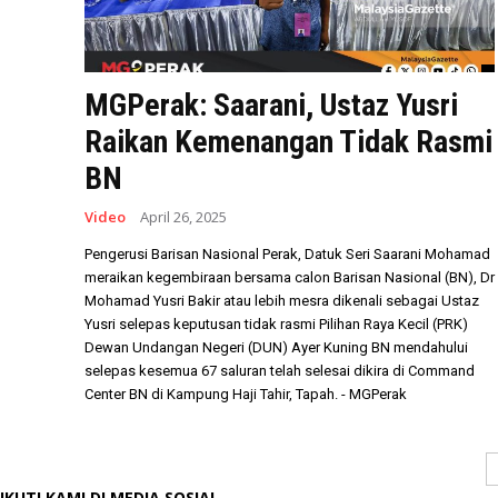
MGPerak: Saarani, Ustaz Yusri
Raikan Kemenangan Tidak Rasmi
BN
Video
April 26, 2025
Pengerusi Barisan Nasional Perak, Datuk Seri Saarani Mohamad
meraikan kegembiraan bersama calon Barisan Nasional (BN), Dr
Mohamad Yusri Bakir atau lebih mesra dikenali sebagai Ustaz
Yusri selepas keputusan tidak rasmi Pilihan Raya Kecil (PRK)
Dewan Undangan Negeri (DUN) Ayer Kuning BN mendahului
selepas kesemua 67 saluran telah selesai dikira di Command
Center BN di Kampung Haji Tahir, Tapah. - MGPerak
IKUTI KAMI DI MEDIA SOSIAL