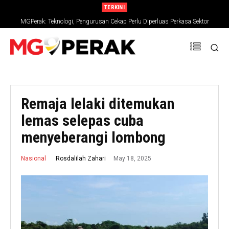
TERKINI
MGPerak: Teknologi, Pengurusan Cekap Perlu Diperluas Perkasa Sektor
Pertanian
Remaja lelaki ditemukan
lemas selepas cuba
menyeberangi lombong
May 18, 2025
Rosdalilah Zahari
Nasional